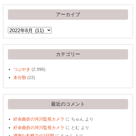
アーカイブ
ア
ー
カ
イ
ブ
カテゴリー
つぶやき
(2,996)
未分類
(22)
最近のコメント
紆余曲折の河川監視カメラ
に
ちゅん
より
紆余曲折の河川監視カメラ
に
とむ
より
濃密な札幌での2日間
に
ちゅん
より