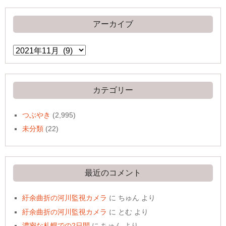
アーカイブ
ア
ー
カ
イ
ブ
カテゴリー
つぶやき
(2,995)
未分類
(22)
最近のコメント
紆余曲折の河川監視カメラ
に
ちゅん
より
紆余曲折の河川監視カメラ
に
とむ
より
濃密な札幌での2日間
に
ちゅん
より