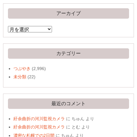
アーカイブ
ア
ー
カ
イ
ブ
カテゴリー
つぶやき
(2,996)
未分類
(22)
最近のコメント
紆余曲折の河川監視カメラ
に
ちゅん
より
紆余曲折の河川監視カメラ
に
とむ
より
濃密な札幌での2日間
に
ちゅん
より