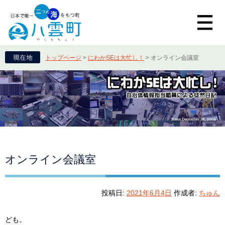
トップページ
>
にわかSEは大忙し！
>
オンライン会議室
オンライン会議室
投稿日:
2021年6月4日
作成者:
ちゅん
ども。