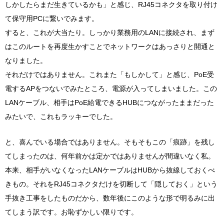
しかしたらまだ生きているかも」と感じ、RJ45コネクタを取り付け
て保守用PCに繋いでみます。
すると、これが大当たり。しっかり業務用のLANに接続され、まず
はこのルートを再度生かすことでネットワークはあっさりと開通と
なりました。
それだけではありません。これまた「もしかして」と感じ、PoE受
電するAPをつないでみたところ、電源が入ってしまいました。この
LANケーブル、相手はPoE給電できるHUBにつながったままだった
みたいで、これもラッキーでした。
と、喜んでいる場合ではありません。そもそもこの「痕跡」を残し
てしまったのは、何年前かは定かではありませんが間違いなく私。
本来、相手がいなくなったLANケーブルはHUBから抜線しておくべ
きもの。それをRJ45コネクタだけを切断して「隠しておく」という
手抜き工事をしたものだから、数年後にこのような形で明るみに出
てしまう訳です。お恥ずかしい限りです。