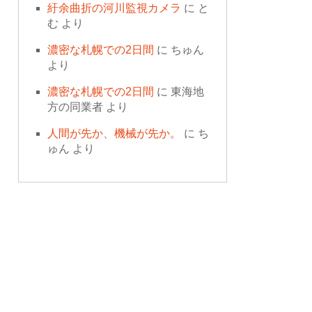
紆余曲折の河川監視カメラ
に
と
む
より
濃密な札幌での2日間
に
ちゅん
より
濃密な札幌での2日間
に
東海地
方の同業者
より
人間が先か、機械が先か。
に
ち
ゅん
より