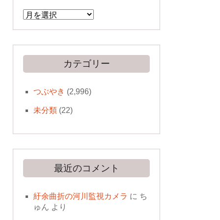
ア
ー
カ
イ
ブ
カテゴリー
つぶやき
(2,996)
未分類
(22)
最近のコメント
紆余曲折の河川監視カメラ
に
ち
ゅん
より