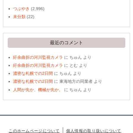
つぶやき
(2,996)
未分類
(22)
最近のコメント
紆余曲折の河川監視カメラ
に
ちゅん
より
紆余曲折の河川監視カメラ
に
とむ
より
濃密な札幌での2日間
に
ちゅん
より
濃密な札幌での2日間
に
東海地方の同業者
より
人間が先か、機械が先か。
に
ちゅん
より
このホームページについて
個人情報の取り扱いについて