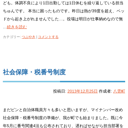
ども。体調不良により1日出勤しては1日休むを繰り返している担当
ちゅんです。 本当に困ったものです。昨日は熱が39度を超え、ベッ
ドから起き上がれませんでした…。役場は明日が仕事納めなので無
…
続きを読む
カテゴリー:
つぶやき
|
コメントする
社会保障・税番号制度
投稿日:
2013年12月25日
作成者:
八雲町
まだピンと自治体職員方々も多いと思いますが、マイナンバー改め
社会保障・税番号制度の準備が、我が町でも始まりました。既に今
年5月に番号関連4法も公布されており、遅ればせながら担当部署を