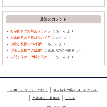
最近のコメント
紆余曲折の河川監視カメラ
に
ちゅん
より
紆余曲折の河川監視カメラ
に
とむ
より
濃密な札幌での2日間
に
ちゅん
より
濃密な札幌での2日間
に
東海地方の同業者
より
人間が先か、機械が先か。
に
ちゅん
より
このホームページについて
個人情報の取り扱いについて
免責事項・著作権
リンク