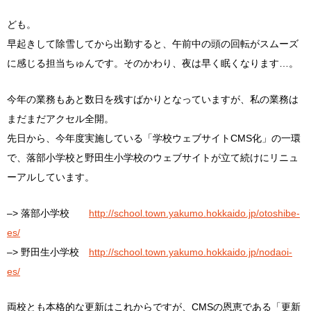
ども。
早起きして除雪してから出勤すると、午前中の頭の回転がスムーズ
に感じる担当ちゅんです。そのかわり、夜は早く眠くなります…。
今年の業務もあと数日を残すばかりとなっていますが、私の業務は
まだまだアクセル全開。
先日から、今年度実施している「学校ウェブサイトCMS化」の一環
で、落部小学校と野田生小学校のウェブサイトが立て続けにリニュ
ーアルしています。
–> 落部小学校
http://school.town.yakumo.hokkaido.jp/otoshibe-
es/
–> 野田生小学校
http://school.town.yakumo.hokkaido.jp/nodaoi-
es/
両校とも本格的な更新はこれからですが、CMSの恩恵である「更新