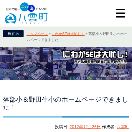
トップページ
>
にわかSEは大忙し！
>
落部小＆野田生小のホー
ムページできました！
落部小＆野田生小のホームページできまし
た！
投稿日:
2012年12月26日
作成者:
八雲町