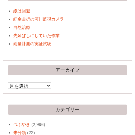
紙は回避
紆余曲折の河川監視カメラ
自然治癒
先延ばしにしていた作業
雨量計測の実証試験
アーカイブ
ア
ー
カ
イ
ブ
カテゴリー
つぶやき
(2,996)
未分類
(22)