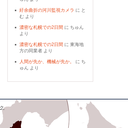
紆余曲折の河川監視カメラ
に
と
む
より
濃密な札幌での2日間
に
ちゅん
より
濃密な札幌での2日間
に
東海地
方の同業者
より
人間が先か、機械が先か。
に
ち
ゅん
より
ク