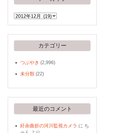
ア
ー
カ
イ
ブ
カテゴリー
つぶやき
(2,996)
未分類
(22)
最近のコメント
紆余曲折の河川監視カメラ
に
ち
ゅん
より