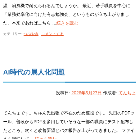
温…扇風機で耐えられるんでしょうか。 最近、若手職員を中心に
「業務効率化に向けた有志勉強会」というものが立ち上がりまし
た。本来であればこちら …
続きを読む
カテゴリー:
つぶやき
|
コメントする
AI時代の属人化問題
投稿日:
2026年5月27日
作成者:
てんちょ
てんちょです。ちゅん氏出張で不在のため連投です。 先日のPDFツ
ール、普段からPDFを多用していそうな一部の職員にテスト配布し
たところ、次々と改善要望とバグ報告が上がってきました。 ファイ
ルを回転して …
続きを読む