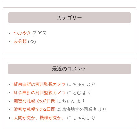
カ
イ
ブ
カテゴリー
つぶやき
(2,995)
未分類
(22)
最近のコメント
紆余曲折の河川監視カメラ
に
ちゅん
より
紆余曲折の河川監視カメラ
に
とむ
より
濃密な札幌での2日間
に
ちゅん
より
濃密な札幌での2日間
に
東海地方の同業者
より
人間が先か、機械が先か。
に
ちゅん
より