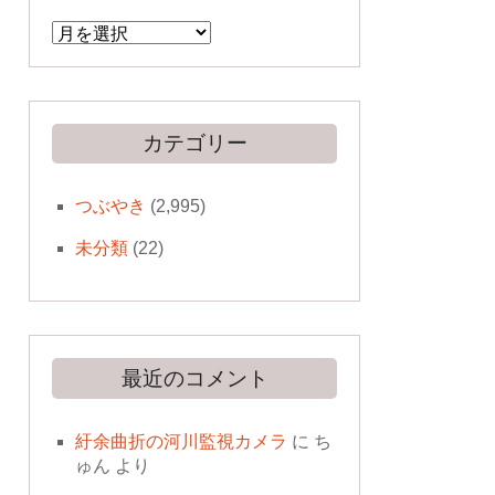
ア
ー
カ
イ
ブ
カテゴリー
つぶやき
(2,995)
未分類
(22)
最近のコメント
紆余曲折の河川監視カメラ
に
ち
ゅん
より