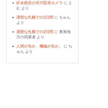
紆余曲折の河川監視カメラ
に
と
む
より
濃密な札幌での2日間
に
ちゅん
より
濃密な札幌での2日間
に
東海地
方の同業者
より
人間が先か、機械が先か。
に
ち
ゅん
より