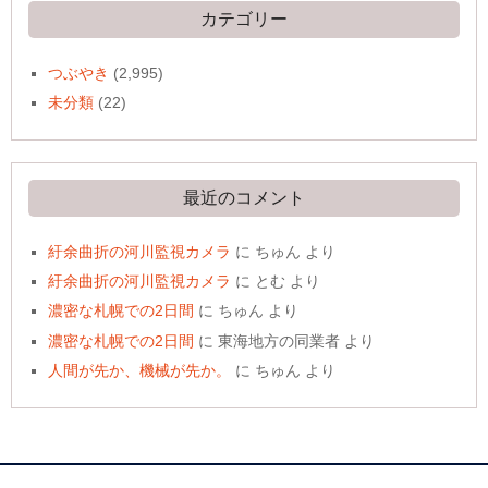
ブ
カテゴリー
つぶやき
(2,995)
未分類
(22)
最近のコメント
紆余曲折の河川監視カメラ
に
ちゅん
より
紆余曲折の河川監視カメラ
に
とむ
より
濃密な札幌での2日間
に
ちゅん
より
濃密な札幌での2日間
に
東海地方の同業者
より
人間が先か、機械が先か。
に
ちゅん
より