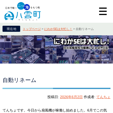
トップページ
>
にわかSEは大忙し！
>
自動リネーム
自動リネーム
投稿日:
2026年6月2日
作成者:
てんちょ
てんちょです。今日から扇風機が稼働し始めました。6月でこの気