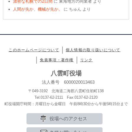
濃密な札幌での2日間
に
東海地方の同業者
より
人間が先か、機械が先か。
に
ちゅん
より
このホームページについて
個人情報の取り扱いについて
免責事項・著作権
リンク
八雲町役場
法人番号 6000020013463
〒049-3192 北海道二海郡八雲町住初町138
Tel:0137-62-2111 Fax:0137-62-2120
町役場開庁時間：月曜日から金曜日 午前8時30分から午後5時15分まで
役場へのアクセス