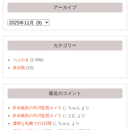
アーカイブ
ア
ー
カ
イ
ブ
カテゴリー
つぶやき
(2,996)
未分類
(22)
最近のコメント
紆余曲折の河川監視カメラ
に
ちゅん
より
紆余曲折の河川監視カメラ
に
とむ
より
濃密な札幌での2日間
に
ちゅん
より