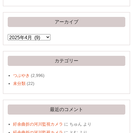
アーカイブ
ア
ー
カ
イ
ブ
カテゴリー
つぶやき
(2,996)
未分類
(22)
最近のコメント
紆余曲折の河川監視カメラ
に
ちゅん
より
紆余曲折の河川監視カメラ
に
とむ
より