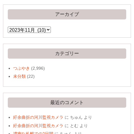
アーカイブ
ア
ー
カ
イ
ブ
カテゴリー
つぶやき
(2,996)
未分類
(22)
最近のコメント
紆余曲折の河川監視カメラ
に
ちゅん
より
紆余曲折の河川監視カメラ
に
とむ
より
濃密な札幌での2日間
に
ちゅん
より