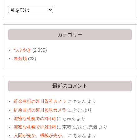
ア
ー
カ
イ
ブ
カテゴリー
つぶやき
(2,995)
未分類
(22)
最近のコメント
紆余曲折の河川監視カメラ
に
ちゅん
より
紆余曲折の河川監視カメラ
に
とむ
より
濃密な札幌での2日間
に
ちゅん
より
濃密な札幌での2日間
に
東海地方の同業者
より
人間が先か、機械が先か。
に
ちゅん
より