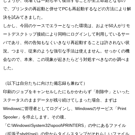
しょうが、現場では一刻も早く復旧することが至上命題となるの
で、プリンタの再起動と併せてPCも再起動するなどの方法により解
決を試みてきました。
しかし、今回のケースでエラーとなった環境は、およそ50人がリモ
ートデスクトップ接続により同時にログインして利用しているサー
バであり、何の告知もなくいきなり再起動することは許されない状
況。つまり、従来のような強引な手法は使えません。せっかくの機
会なので、本来、この現象が起きたらどう対処すべきなのか調べま
した。
（以下は自分たちに向けた備忘録も兼ねて）
印刷のジョブをキャンセルしたにもかかわらず「削除中」といった
ステータスのままデータが残り続けてしまった場合、まずは
Windowsに管理者としてログインし、Windowsのサービス「Print
Spooler」を停止します。その後、
「C:\Windows\System32\spool\PRINTERS」の中にあるファイル
（拡張子shdやspl）の中からタイムスタンプがそれらしいファイル