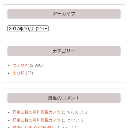
アーカイブ
ア
ー
カ
イ
ブ
カテゴリー
つぶやき
(2,996)
未分類
(22)
最近のコメント
紆余曲折の河川監視カメラ
に
ちゅん
より
紆余曲折の河川監視カメラ
に
とむ
より
濃密な札幌での2日間
に
ちゅん
より