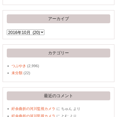
アーカイブ
ア
ー
カ
イ
ブ
カテゴリー
つぶやき
(2,996)
未分類
(22)
最近のコメント
紆余曲折の河川監視カメラ
に
ちゅん
より
紆余曲折の河川監視カメラ
に
とむ
より