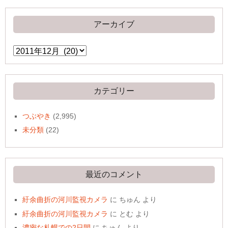
アーカイブ
ア
ー
カ
イ
ブ
カテゴリー
つぶやき
(2,995)
未分類
(22)
最近のコメント
紆余曲折の河川監視カメラ
に
ちゅん
より
紆余曲折の河川監視カメラ
に
とむ
より
濃密な札幌での2日間
に
ちゅん
より