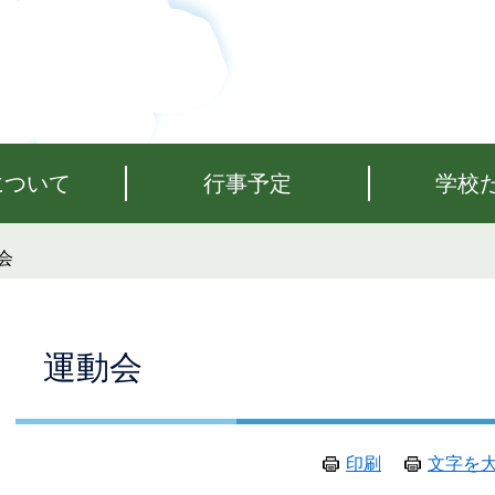
について
行事予定
学校
会
本
運動会
文
印刷
文字を