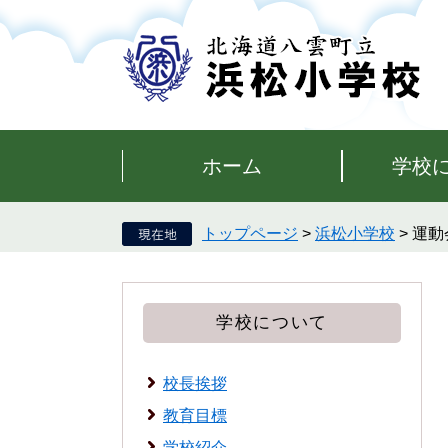
ペ
メ
ー
ニ
ジ
ュ
の
ー
先
を
頭
飛
で
ば
す。
し
ホーム
学校
て
本
文
トップページ
>
浜松小学校
>
運動
へ
学校について
校長挨拶
教育目標
学校紹介