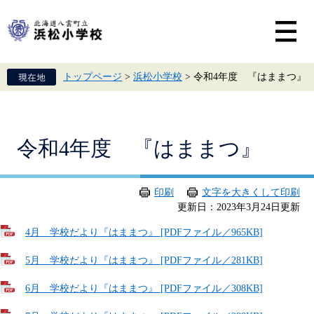
ペ
メ
ー
ニ
ジ
ュ
の
ー
先
を
頭
飛
トップページ
>
浜松小学校
>
令和4年度 『はままつ』
で
ば
す。
し
て
本
文
本
令和4年度 『はままつ』
へ
文
印刷
文字を大きくして印刷
更新日：2023年3月24日更新
4月 学校だより『はままつ』 [PDFファイル／965KB]
5月 学校だより『はままつ』 [PDFファイル／281KB]
6月 学校だより『はままつ』 [PDFファイル／308KB]