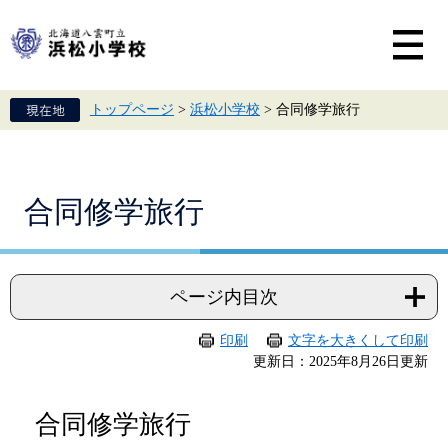
ペ
メ
ー
ニ
ジ
ュ
の
ー
先
を
頭
飛
トップページ
>
浜松小学校
>
合同修学旅行
で
ば
す。
し
て
本
文
本
合同修学旅行
へ
文
ページ内目次
印刷
文字を大きくして印刷
更新日：2025年8月26日更新
合同修学旅行