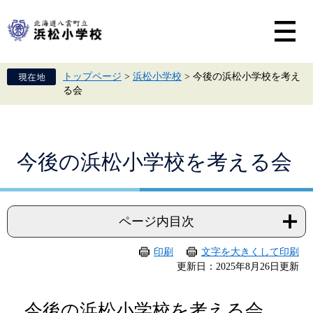
ペ
メ
ー
ニ
ジ
ュ
の
ー
先
を
頭
飛
トップページ
>
浜松小学校
>
今後の浜松小学校を考え
で
ば
る会
す。
し
て
本
文
へ
本
今後の浜松小学校を考える会
文
ページ内目次
印刷
文字を大きくして印刷
更新日：2025年8月26日更新
今後の浜松小学校を考える会