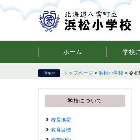
ペ
メ
ー
ニ
ジ
ュ
の
ー
先
を
頭
飛
で
ば
す。
し
ホーム
学校
て
本
文
トップページ
>
浜松小学校
>
令和
へ
学校について
校長挨拶
教育目標
学校紹介