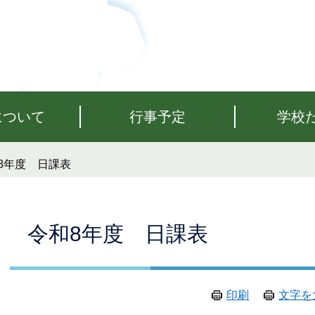
について
行事予定
学校
8年度 日課表
本
令和8年度 日課表
文
印刷
文字を