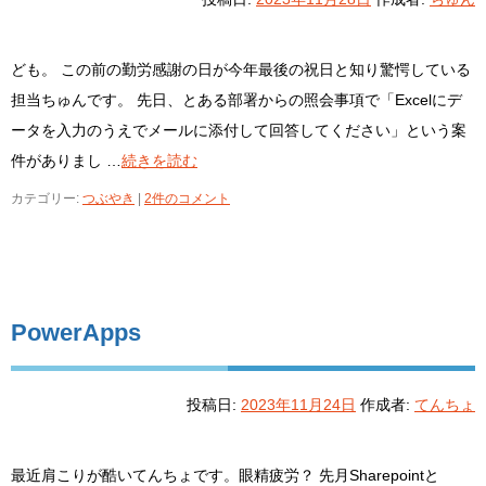
ども。 この前の勤労感謝の日が今年最後の祝日と知り驚愕している
担当ちゅんです。 先日、とある部署からの照会事項で「Excelにデ
ータを入力のうえでメールに添付して回答してください」という案
件がありまし …
続きを読む
カテゴリー:
つぶやき
|
2件のコメント
PowerApps
投稿日:
2023年11月24日
作成者:
てんちょ
最近肩こりが酷いてんちょです。眼精疲労？ 先月Sharepointと