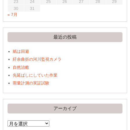
23
24
25
26
27
28
29
30
31
« 7月
最近の投稿
紙は回避
紆余曲折の河川監視カメラ
自然治癒
先延ばしにしていた作業
雨量計測の実証試験
アーカイブ
ア
ー