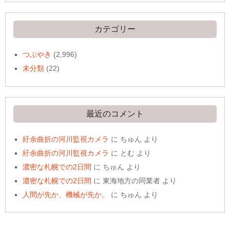
カ
イ
ブ
カテゴリー
つぶやき
(2,996)
未分類
(22)
最近のコメント
紆余曲折の河川監視カメラ
に
ちゅん
より
紆余曲折の河川監視カメラ
に
とむ
より
濃密な札幌での2日間
に
ちゅん
より
濃密な札幌での2日間
に
東海地方の同業者
より
人間が先か、機械が先か。
に
ちゅん
より