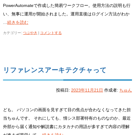
PowerAutomateで作成した簡易ワークフロー。使用方法の説明も行
い、無事に運用が開始されました。運用直後はログイン方法がわか
…
続きを読む
カテゴリー:
つぶやき
|
コメントする
リファレンスアーキテクチャって
投稿日:
2023年11月21日
作成者:
ちゅん
ども。 パソコンの画面を見すぎて目の焦点が合わなくなってきた担
当ちゅんです。 それにしても、情シス部署特有のものなのか、最近
外部から届く通知や解説書にカタカナの用語が多すぎて内容の理解
が進まず苦労して …
続きを読む