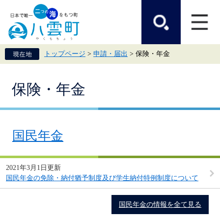
ペ
メ
ー
ニ
ジ
ュ
の
ー
先
を
頭
飛
トップページ
>
申請・届出
>
保険・年金
で
ば
す。
し
て
本
本
保険・年金
文
文
へ
国民年金
2021年3月1日更新
国民年金の免除・納付猶予制度及び学生納付特例制度について
国民年金の情報を全て見る