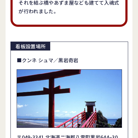
それを結ぶ橋やあずま屋なども建てて入魂式
が行われました。
■クンネ シュマ／黒岩奇岩
〒049-3341 北海道二海郡八雲町黒岩644−30