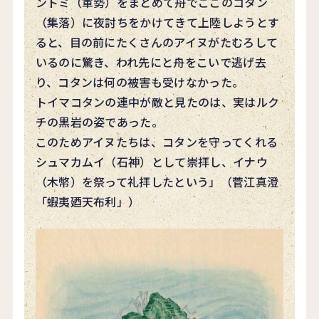
ントミ（軍勢）をまとめて舟でここのコタン
（集落）に夜討ちをかけてきて上陸しようとす
ると、目の前にたくさんのアイヌがたむろして
いるのに驚き、われ先にと舟をこいで逃げ去
り、コタンは何の被害も受けなかった。
トイマコタンの連中が敵と見たのは、実はルク
チの黒岩の姿であった。
このためアイヌたちは、コタンを守ってくれる
シュマカムイ（石神）として崇拝し、イナウ
（木幣）を祭って礼拝したという」（菅江真澄
「蝦夷廼天布利」）