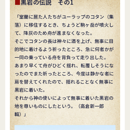
黒岩の伝説 その1
「室蘭に居た人たちがユーラップのコタン（集
落）に移住するとき、ちょうど駒ヶ岳が噴火し
て、降灰のため舟が進まなくなった。
そこでコタンの長は神々に酒を上げ、無事に目
的地に着けるよう祈ったところ、急に何者かが
一同の乗っている舟を背負って走り出した。
あまり早くて舟がひどく揺れ、転覆しそうにな
ったのでまた祈ったところ、今度は静かな者に
肩を替えてくれたので、揺れることなく無事に
黒岩に着いた。
それから神の使いによって無事に着いた黒岩の
地を尊いものにしたという。（高倉新一郎
輯）」