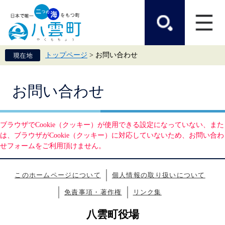
ペ
メ
ー
ニ
ジ
ュ
の
ー
先
を
頭
飛
トップページ
>
お問い合わせ
で
ば
す。
し
て
本
本
お問い合わせ
文
文
へ
ブラウザでCookie（クッキー）が使用できる設定になっていない、また
は、ブラウザがCookie（クッキー）に対応していないため、お問い合わ
せフォームをご利用頂けません。
このホームページについて
個人情報の取り扱いについて
免責事項・著作権
リンク集
八雲町役場