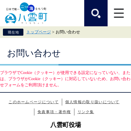
ペ
メ
ー
ニ
ジ
ュ
の
ー
先
を
頭
飛
トップページ
>
お問い合わせ
で
ば
す。
し
て
本
本
お問い合わせ
文
文
へ
ブラウザでCookie（クッキー）が使用できる設定になっていない、また
は、ブラウザがCookie（クッキー）に対応していないため、お問い合わ
せフォームをご利用頂けません。
このホームページについて
個人情報の取り扱いについて
免責事項・著作権
リンク集
八雲町役場