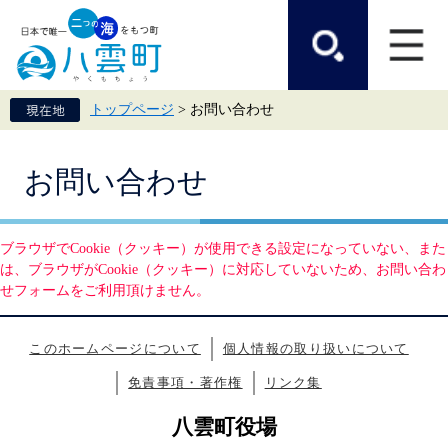
ペ
メ
ー
ニ
ジ
ュ
の
ー
先
を
頭
飛
トップページ
>
お問い合わせ
で
ば
す。
し
て
本
本
お問い合わせ
文
文
へ
ブラウザでCookie（クッキー）が使用できる設定になっていない、また
は、ブラウザがCookie（クッキー）に対応していないため、お問い合わ
せフォームをご利用頂けません。
このホームページについて
個人情報の取り扱いについて
免責事項・著作権
リンク集
八雲町役場