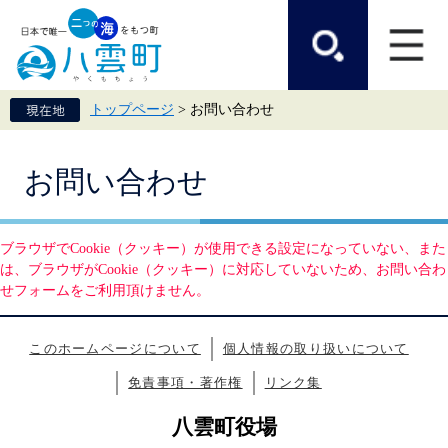
ペ
メ
ー
ニ
ジ
ュ
の
ー
先
を
頭
飛
トップページ
>
お問い合わせ
で
ば
す。
し
て
本
本
お問い合わせ
文
文
へ
ブラウザでCookie（クッキー）が使用できる設定になっていない、また
は、ブラウザがCookie（クッキー）に対応していないため、お問い合わ
せフォームをご利用頂けません。
このホームページについて
個人情報の取り扱いについて
免責事項・著作権
リンク集
八雲町役場