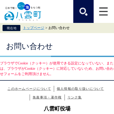
ペ
メ
ー
ニ
ジ
ュ
の
ー
先
を
頭
飛
トップページ
>
お問い合わせ
で
ば
す。
し
て
本
本
お問い合わせ
文
文
へ
ブラウザでCookie（クッキー）が使用できる設定になっていない、また
は、ブラウザがCookie（クッキー）に対応していないため、お問い合わ
せフォームをご利用頂けません。
このホームページについて
個人情報の取り扱いについて
免責事項・著作権
リンク集
八雲町役場