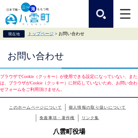
ペ
メ
ー
ニ
ジ
ュ
の
ー
先
を
頭
飛
トップページ
>
お問い合わせ
で
ば
す。
し
て
本
本
お問い合わせ
文
文
へ
ブラウザでCookie（クッキー）が使用できる設定になっていない、また
は、ブラウザがCookie（クッキー）に対応していないため、お問い合わ
せフォームをご利用頂けません。
このホームページについて
個人情報の取り扱いについて
免責事項・著作権
リンク集
八雲町役場