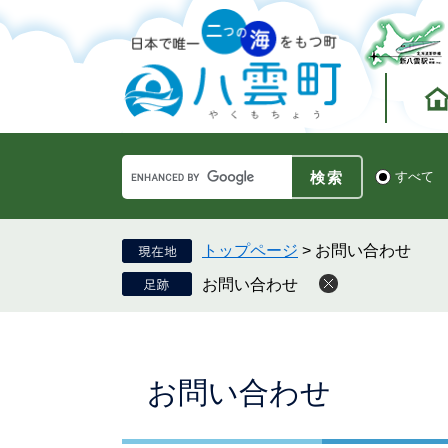
ペ
メ
ー
ニ
ジ
ュ
の
ー
先
を
頭
飛
で
ば
す。
し
Google
て
検
すべて
カ
索
本
ス
対
文
タ
象
へ
ム
トップページ
>
お問い合わせ
検
お問い合わせ
索
本
お問い合わせ
文