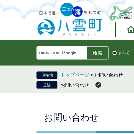
ペ
メ
ー
ニ
ジ
ュ
の
ー
先
を
頭
飛
で
ば
す。
し
Google
て
検
すべて
カ
索
本
ス
対
文
タ
象
へ
ム
トップページ
>
お問い合わせ
検
お問い合わせ
索
本
お問い合わせ
文