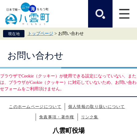
ペ
メ
ー
ニ
ジ
ュ
の
ー
先
を
頭
飛
トップページ
>
お問い合わせ
で
ば
す。
し
て
本
本
お問い合わせ
文
文
へ
ブラウザでCookie（クッキー）が使用できる設定になっていない、また
は、ブラウザがCookie（クッキー）に対応していないため、お問い合わ
せフォームをご利用頂けません。
このホームページについて
個人情報の取り扱いについて
免責事項・著作権
リンク集
八雲町役場