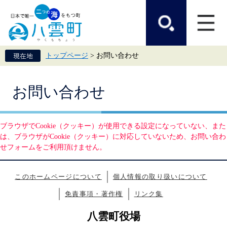
ペ
メ
ー
ニ
ジ
ュ
の
ー
先
を
頭
飛
トップページ
>
お問い合わせ
で
ば
す。
し
て
本
本
お問い合わせ
文
文
へ
ブラウザでCookie（クッキー）が使用できる設定になっていない、また
は、ブラウザがCookie（クッキー）に対応していないため、お問い合わ
せフォームをご利用頂けません。
このホームページについて
個人情報の取り扱いについて
免責事項・著作権
リンク集
八雲町役場