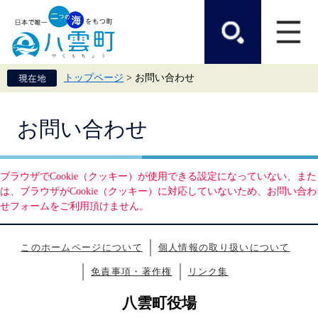
ペ
メ
ー
ニ
ジ
ュ
の
ー
先
を
頭
飛
トップページ
>
お問い合わせ
で
ば
す。
し
て
本
本
お問い合わせ
文
文
へ
ブラウザでCookie（クッキー）が使用できる設定になっていない、また
は、ブラウザがCookie（クッキー）に対応していないため、お問い合わ
せフォームをご利用頂けません。
このホームページについて
個人情報の取り扱いについて
免責事項・著作権
リンク集
八雲町役場