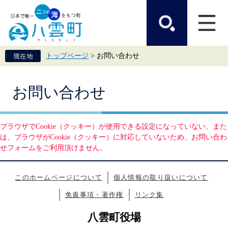
ペ
メ
ー
ニ
ジ
ュ
の
ー
先
を
頭
飛
トップページ
>
お問い合わせ
で
ば
す。
し
て
本
本
お問い合わせ
文
文
へ
ブラウザでCookie（クッキー）が使用できる設定になっていない、また
は、ブラウザがCookie（クッキー）に対応していないため、お問い合わ
せフォームをご利用頂けません。
このホームページについて
個人情報の取り扱いについて
免責事項・著作権
リンク集
八雲町役場