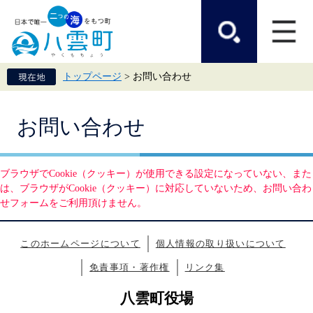
ペ
メ
ー
ニ
ジ
ュ
の
ー
先
を
頭
飛
トップページ
>
お問い合わせ
で
ば
す。
し
て
本
本
お問い合わせ
文
文
へ
ブラウザでCookie（クッキー）が使用できる設定になっていない、また
は、ブラウザがCookie（クッキー）に対応していないため、お問い合わ
せフォームをご利用頂けません。
このホームページについて
個人情報の取り扱いについて
免責事項・著作権
リンク集
八雲町役場