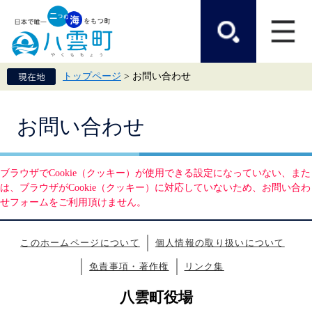
ペ
メ
ー
ニ
ジ
ュ
の
ー
先
を
頭
飛
トップページ
>
お問い合わせ
で
ば
す。
し
て
本
本
お問い合わせ
文
文
へ
ブラウザでCookie（クッキー）が使用できる設定になっていない、また
は、ブラウザがCookie（クッキー）に対応していないため、お問い合わ
せフォームをご利用頂けません。
このホームページについて
個人情報の取り扱いについて
免責事項・著作権
リンク集
八雲町役場