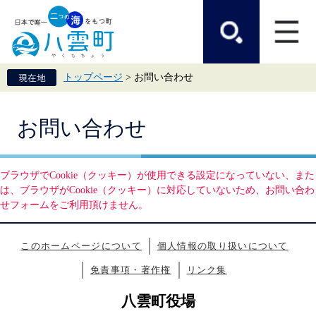
ペ
メ
ー
ニ
ジ
ュ
の
ー
先
を
頭
飛
トップページ
>
お問い合わせ
で
ば
す。
し
て
本
本
お問い合わせ
文
文
へ
ブラウザでCookie（クッキー）が使用できる設定になっていない、また
は、ブラウザがCookie（クッキー）に対応していないため、お問い合わ
せフォームをご利用頂けません。
このホームページについて
個人情報の取り扱いについて
免責事項・著作権
リンク集
八雲町役場