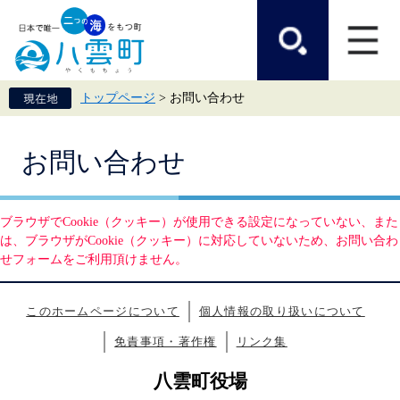
ペ
メ
ー
ニ
ジ
ュ
の
ー
先
を
頭
飛
トップページ
>
お問い合わせ
で
ば
す。
し
て
本
本
お問い合わせ
文
文
へ
ブラウザでCookie（クッキー）が使用できる設定になっていない、また
は、ブラウザがCookie（クッキー）に対応していないため、お問い合わ
せフォームをご利用頂けません。
このホームページについて
個人情報の取り扱いについて
免責事項・著作権
リンク集
八雲町役場