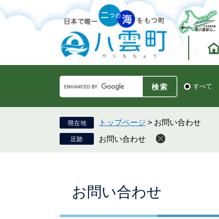
ペ
メ
ー
ニ
ジ
ュ
の
ー
先
を
頭
飛
で
ば
す。
し
Google
て
検
すべて
カ
索
本
ス
対
文
タ
象
へ
ム
トップページ
>
お問い合わせ
検
お問い合わせ
索
本
お問い合わせ
文