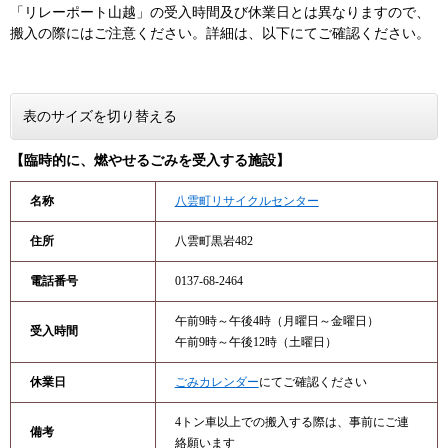
​「リレーポート山越」の受入時間及び休業日とは異なりますので、
搬入の際にはご注意ください。詳細は、以下にてご確認ください。​
表のサイズを切り替える
【​臨時的に、燃やせるごみを受入する施設】
名称
八雲町リサイクルセンター
住所
八雲町黒岩482
電話番号
0137-68-2464
午前9時～午後4時（月曜日～金曜日）
受入時間
午前9時～午後12時（土曜日）
休業日
ごみカレンダー
にてご確認ください
4トン車以上での搬入する際は、事前にご連
備考
絡願います