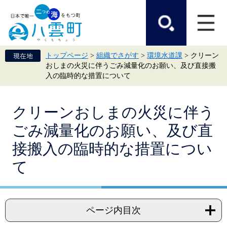
ペ
メ
ー
ニ
ジ
ュ
の
ー
先
を
頭
飛
トップページ
>
組織でさがす
>
環境水道課
>
クリーン
で
ば
おしまの火災に伴うごみ減量化のお願い、及び直接搬
す。
し
入の臨時的な措置について
て
本
文
本
へ
クリーンおしまの火災に伴う
文
ごみ減量化のお願い、及び直
接搬入の臨時的な措置につい
て
ページ内目次