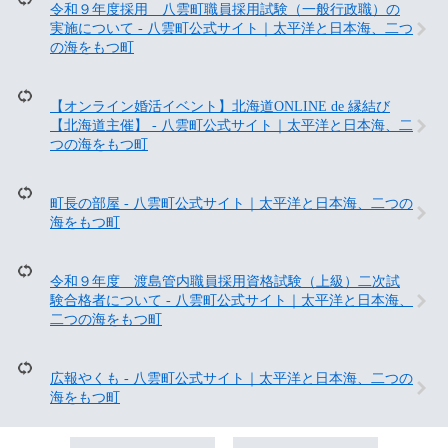
令和９年度採用 八雲町職員採用試験（一般行政職）の
見
実施について - 八雲町公式サイト｜太平洋と日本海、二つ
て
の海をもつ町
い
る
人
【オンライン婚活イベント】北海道ONLINE de 縁結び
は
【北海道主催】 - 八雲町公式サイト｜太平洋と日本海、二
こ
つの海をもつ町
ん
な
ペ
町長の部屋 - 八雲町公式サイト｜太平洋と日本海、二つの
ー
海をもつ町
ジ
も
見
て
令和９年度 渡島管内職員採用資格試験（上級）二次試
い
験合格者について - 八雲町公式サイト｜太平洋と日本海、
ま
二つの海をもつ町
す
広報やくも - 八雲町公式サイト｜太平洋と日本海、二つの
海をもつ町