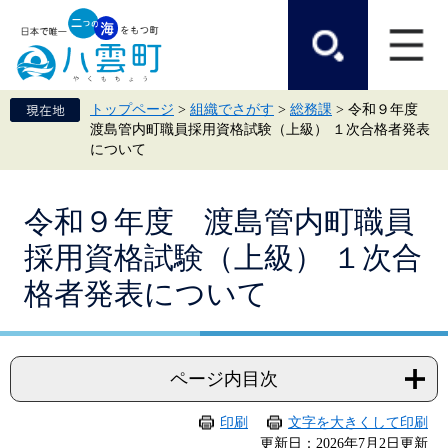
ペ
メ
ー
ニ
ジ
ュ
の
ー
先
を
頭
飛
トップページ
>
組織でさがす
>
総務課
>
令和９年度
で
ば
渡島管内町職員採用資格試験（上級） １次合格者発表
す。
し
について
て
本
文
本
へ
令和９年度 渡島管内町職員
文
採用資格試験（上級） １次合
格者発表について
ページ内目次
印刷
文字を大きくして印刷
更新日：2026年7月2日更新