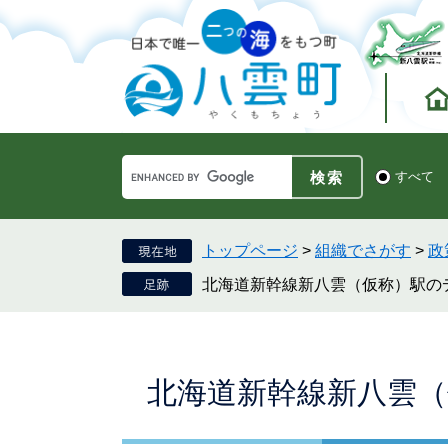
ペ
メ
ー
ニ
ジ
ュ
の
ー
先
を
頭
飛
で
ば
す。
し
Google
て
検
すべて
カ
索
本
ス
対
文
タ
象
へ
ム
トップページ
>
組織でさがす
>
政
検
北海道新幹線新八雲（仮称）駅の
索
本
北海道新幹線新八雲
文