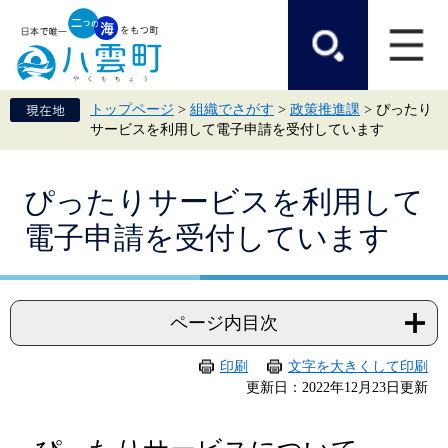
ペ
メ
ー
ニ
ジ
ュ
の
ー
先
を
頭
飛
トップページ
>
組織でさがす
>
政策推進課
>
ぴったり
で
ば
サービスを利用して電子申請を受付しています
す。
し
て
本
本
文
ぴったりサービスを利用して
文
へ
電子申請を受付しています
ページ内目次
印刷
文字を大きくして印刷
更新日：2022年12月23日更新