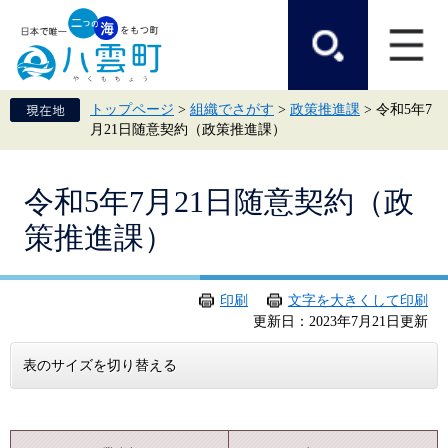
ペ
メ
ー
ニ
ジ
ュ
の
ー
先
を
頭
飛
トップページ
>
組織でさがす
>
政策推進課
>
令和5年7
で
ば
月21日随意契約（政策推進課）
す。
し
て
本
本
文
令和5年7月21日随意契約（政
文
へ
策推進課）
印刷
文字を大きくして印刷
更新日：2023年7月21日更新
表のサイズを切り替える