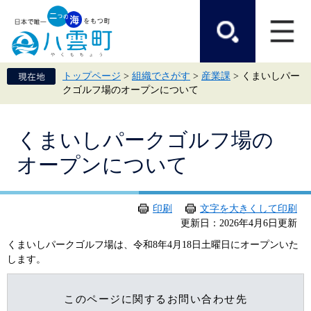
ペ
メ
ー
ニ
ジ
ュ
の
ー
先
を
頭
飛
トップページ
>
組織でさがす
>
産業課
>
くまいしパー
で
ば
クゴルフ場のオープンについて
す。
し
て
本
本
文
くまいしパークゴルフ場の
文
へ
オープンについて
印刷
文字を大きくして印刷
更新日：2026年4月6日更新
くまいしパークゴルフ場は、令和8年4月18日土曜日にオープンいた
します。
このページに関するお問い合わせ先