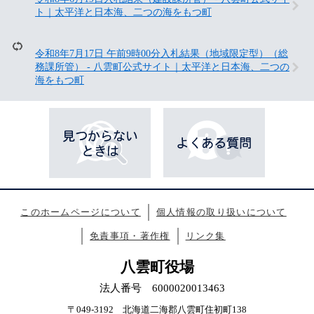
も
見
ト｜太平洋と日本海、二つの海をもつ町
て
い
ま
令和8年7月17日 午前9時00分入札結果（地域限定型）（総
す
務課所管） - 八雲町公式サイト｜太平洋と日本海、二つの
海をもつ町
このホームページについて
個人情報の取り扱いについて
免責事項・著作権
リンク集
八雲町役場
法人番号 6000020013463
〒049-3192 北海道二海郡八雲町住初町138