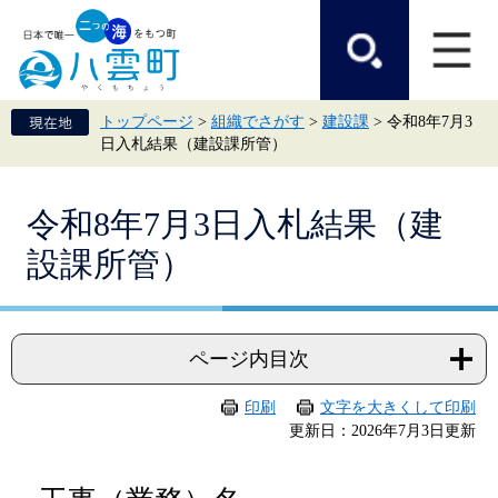
ペ
メ
ー
ニ
ジ
ュ
の
ー
先
を
頭
飛
トップページ
>
組織でさがす
>
建設課
>
令和8年7月3
で
ば
日入札結果（建設課所管）
す。
し
て
本
本
文
令和8年7月3日入札結果（建
文
へ
設課所管）
ページ内目次
印刷
文字を大きくして印刷
更新日：2026年7月3日更新