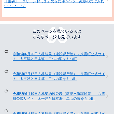
【重要】「クリーンおしま」火災に伴うペット死骸の受け入れ
中止について
こ
の
ペ
ー
ジ
を
令和8年6月26日入札結果（建設課所管） - 八雲町公式サイ
見
ト｜太平洋と日本海、二つの海をもつ町
て
い
る
令和8年7月17日入札結果（建設課所管） - 八雲町公式サイ
人
ト｜太平洋と日本海、二つの海をもつ町
は
こ
ん
令和8年6月19日入札契約後公表（環境水道課所管） - 八雲
な
町公式サイト｜太平洋と日本海、二つの海をもつ町
ペ
ー
ジ
令和8年6月19日入札結果（建設課所管） - 八雲町公式サイ