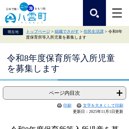
ペ
メ
ー
ニ
ジ
ュ
の
ー
先
を
頭
飛
トップページ
>
組織でさがす
>
住民生活課
>
令和8年
で
ば
度保育所等入所児童を募集します
す。
し
て
本
本
文
令和8年度保育所等入所児童
文
へ
を募集します
ページ内目次
印刷
文字を大きくして印刷
更新日：2025年11月1日更新