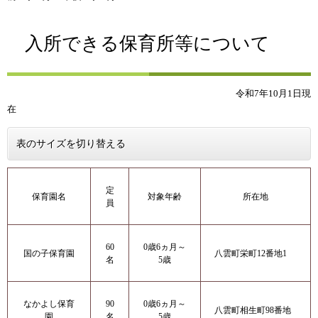
入所できる保育所等について
令和7年10月1日現
在
表のサイズを切り替える
定
保育園名
対象年齢
所在地
員
60
0歳6ヵ月～
国の子保育園
八雲町栄町12番地1
名
5歳
なかよし保育
90
0歳6ヵ月～
八雲町相生町98番地
園
名
5歳