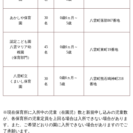
あかしや保育
30
0歳6ヵ月～
八雲町落部867番地
園
名
5歳
認定こども園
八雲マリア幼
45
0歳6ヵ月～
八雲町東町19番地
稚園
名
5歳
（保育部門）
八雲町立
0歳6ヵ月～
30
八雲町熊石鳴神町218
くまいし保育
名
番地
5歳
園
※現在保育所に入所中の児童（在園児）数と新規申し込みの児童数
が、各保育所の児童定員を上回る場合は入所できない場合がありま
す。また、ご希望どおりの園に入所できない場合がありますのでご
了承願います。