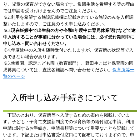
り、児童の保育ができない場合です。集団生活を希望する等の理由
では申請を受け付けませんのでご注意ください。
※2.​利用を希望する施設記載欄に記載されている施設のみを入所調
整いたしますので、ご注意のうえ申し込みください。
※3.​
現在妊娠中で出生前の方や令和8年度中に育児休業明けなどで途
中入所することが事前に分かっている場合には、必ず受付期間中に
申し込み・問い合わせください。
※4.年度途中の入所も随時受付いたしますが、保育所の状況等で入
所できない場合があります。​
※5.幼稚園、認定こども園（教育部門）、野田生こばと保育園の園
児募集については、直接各施設へ問い合わせください。
保育所等一
覧のページ
入所申し込み手続きについて
下記のとおり、保育所等へ入所するための案内を掲載していま
す。子ども・子育て支援新制度での保育所等の給付認定申請、利用
申請に関するお手続き、申請書類等について重要なことを記載して
います。下記または申込書受付窓口にて配布しておりますので、申